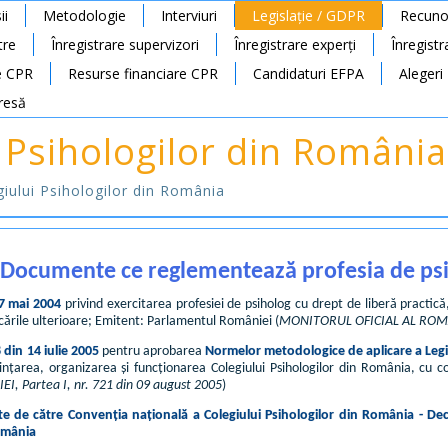
ii
Metodologie
Interviuri
Legislație / GDPR
Recunoa
tre
Înregistrare supervizori
Înregistrare experți
Înregist
e CPR
Resurse financiare CPR
Candidaturi EFPA
Alegeri
resă
 Psihologilor din România
egiului Psihologilor din România
 - Documente ce reglementează profesia de psi
27 mai 2004
privind exercitarea profesiei de psiholog cu drept de liberă practică,
ările ulterioare; Emitent: Parlamentul României (
MONITORUL OFICIAL AL ROMÂNIE
din 14 iulie 2005
pentru aprobarea
Normelor metodologice de aplicare a Legi
ființarea, organizarea și funcționarea Colegiului Psihologilor din România, cu 
I, Partea I, nr. 721 din 09 august 2005
)
de către Convenția națională a Colegiului Psihologilor din România - Decla
omânia