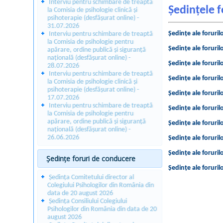
Interviu pentru schimbare de treaptă
Ședințele 
la Comisia de psihologie clinică și
psihoterapie (desfășurat online) -
31.07.2026
Ședințe ale foruri
Interviu pentru schimbare de treaptă
la Comisia de psihologie pentru
Ședințe ale foruri
apărare, ordine publică și siguranță
națională (desfășurat online) -
Ședințe ale foruri
28.07.2026
Interviu pentru schimbare de treaptă
Ședințe ale foruri
la Comisia de psihologie clinică și
psihoterapie (desfășurat online) -
Ședințe ale foruri
17.07.2026
Interviu pentru schimbare de treaptă
Ședințe ale foruri
la Comisia de psihologie pentru
apărare, ordine publică și siguranță
Ședințe ale foruri
națională (desfășurat online) -
26.06.2026
Ședințe ale foruri
Ședințe ale foruri
Ședințe foruri de conducere
Ședințe ale foruri
Ședința Comitetului director al
Colegiului Psihologilor din România din
data de 20 august 2026
Ședința Consiliului Colegiului
Psihologilor din România din data de 20
august 2026