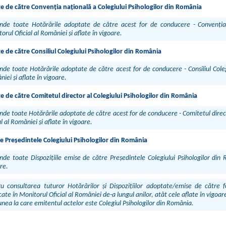
de către Convenția națională a Colegiului Psihologilor din România
inde toate Hotărârile adoptate de către acest for de conducere - Convenția n
orul Oficial al României și aflate în vigoare.
de către Consiliul Colegiului Psihologilor din România
nde toate Hotărârile adoptate de către acest for de conducere - Consiliul Colegi
iei și aflate în vigoare.
de către Comitetul director al Colegiului Psihologilor din România
nde toate Hotărârile adoptate de către acest for de conducere - Comitetul direct
al al României și aflate în vigoare.
e Președintele Colegiului Psihologilor din România
nde toate Dispozițiile emise de către Președintele Colegiului Psihologilor din 
re.
u consultarea tuturor Hotărârilor și Dispozițiilor adoptate/emise de către f
cate în Monitorul Oficial al României de-a lungul anilor, atât cele aflate în vigoa
unea la care emitentul actelor este Colegiul Psihologilor din România.