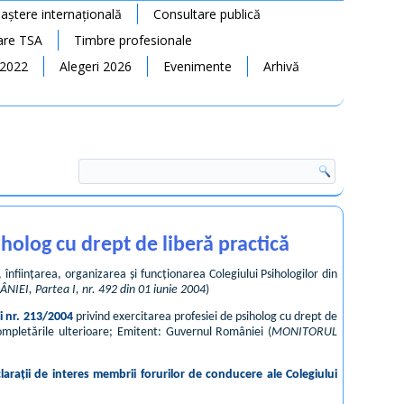
ștere internațională
Consultare publică
rare TSA
Timbre profesionale
 2022
Alegeri 2026
Evenimente
Arhivă
holog cu drept de liberă practică
 înființarea, organizarea și funcționarea Colegiului Psihologilor din
I, Partea I, nr. 492 din 01 iunie 2004
)
i nr. 213/2004
privind exercitarea profesiei de psiholog cu drept de
completările ulterioare; Emitent: Guvernul României (
MONITORUL
rații de interes membrii forurilor de conducere ale Colegiului