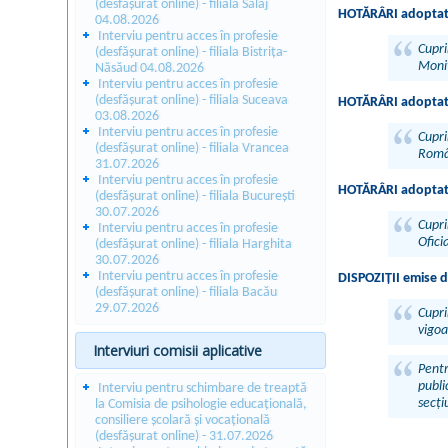
(desfășurat online) - filiala Sălaj
HOTĂRÂRI adoptate 
04.08.2026
Interviu pentru acces în profesie
Cupr
(desfășurat online) - filiala Bistrița-
Monit
Năsăud 04.08.2026
Interviu pentru acces în profesie
(desfășurat online) - filiala Suceava
HOTĂRÂRI adoptate 
03.08.2026
Interviu pentru acces în profesie
Cupri
(desfășurat online) - filiala Vrancea
Român
31.07.2026
Interviu pentru acces în profesie
HOTĂRÂRI adoptate 
(desfășurat online) - filiala București
30.07.2026
Cupri
Interviu pentru acces în profesie
Ofici
(desfășurat online) - filiala Harghita
30.07.2026
Interviu pentru acces în profesie
DISPOZIȚII emise d
(desfășurat online) - filiala Bacău
29.07.2026
Cupri
vigoa
Interviuri comisii aplicative
Pentr
publi
Interviu pentru schimbare de treaptă
secți
la Comisia de psihologie educațională,
consiliere școlară și vocațională
(desfășurat online) - 31.07.2026