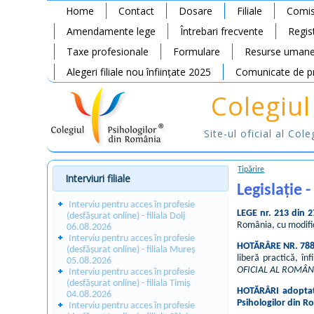
Home
Contact
Dosare
Filiale
Comis
Amendamente lege
Întrebari frecvente
Regis
Taxe profesionale
Formulare
Resurse uman
Alegeri filiale nou înființate 2025
Comunicate de p
Colegiul
Site-ul oficial al Col
Tipărire
Interviuri filiale
Legislație
Interviu pentru acces în profesie
LEGE nr. 213 din 
(desfășurat online) - filiala Dolj
România, cu modific
06.08.2026
Interviu pentru acces în profesie
HOTĂRÂRE NR. 788 
(desfășurat online) - filiala Mureș
liberă practică, în
05.08.2026
OFICIAL AL ROMÂNIE
Interviu pentru acces în profesie
(desfășurat online) - filiala Timiș
HOTĂRÂRI adoptate 
04.08.2026
Psihologilor din R
Interviu pentru acces în profesie